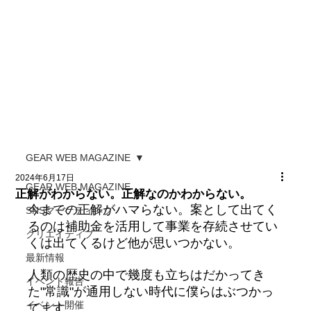
GEAR WEB MAGAZINE
2024年6月17日
GEAR WEB MAGAZINE
正解がわからない。正解なのかわからない。
今までの正解がハマらない。案として出てく
SNSマーケティング
るのは補助金を活用して事業を存続させてい
クリエイティブ
くは出てくるけど他が思いつかない。
最新情報
人類の歴史の中で幾度も立ちはだかってき
イベント報告
た"常識"が通用しない時代に僕らはぶつかっ
イベント開催
てます。