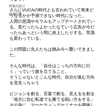
代表の語り
さらにVUCAの時代とも言われていて将来ど
会員記事
うなるかが予測できない時代になった。
人間の意識やモラルもアップデートされてい
る。昔だったらよかったなていう広告が今だ
ったらあっという間に炎上したりする。常識
も変わっている。
この問題に先人たちは挑み今へ繋いできまし
た。
そんな時代は、「自分はこっちの方向に行
く」っていう旗を立てること。
そうじゃないとこんな時代、自分が進む方向
を見失っちゃう
ビジョンを創る、言葉で創る、見えるを創る
「地方に住む私達でも勝てる戦い方をする」
その為に、マーケティングセミナーを開催し