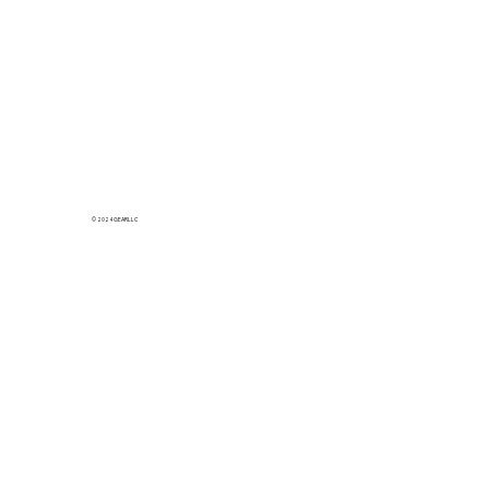
© 2024 GEARLLC