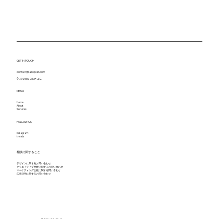
GET IN TOUCH
contact@sapogear.com
© 2025 by GEAR LLC.
MENU
Home
About
Services
FOLLOW US
Instagram
treads
​相談に関すること
デザインに関するお問い合わせ
クリエイティブ全般に関するお問い合わせ
マーケティング全般に関する問い合わせ
​広告活用に関するお問い合わせ