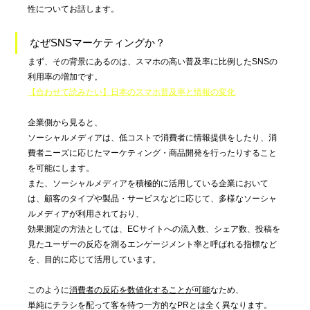
性についてお話します。
なぜSNSマーケティングか？
まず、その背景にあるのは、スマホの高い普及率に比例したSNSの
利用率の増加です。
【合わせて読みたい】日本のスマホ普及率と情報の変化
企業側から見ると、
ソーシャルメディアは、低コストで消費者に情報提供をしたり、消
費者ニーズに応じたマーケティング・商品開発を行ったりすること
を可能にします。
また、ソーシャルメディアを積極的に活用している企業において
は、顧客のタイプや製品・サービスなどに応じて、多様なソーシャ
ルメディアが利用されており、
効果測定の方法としては、ECサイトへの流入数、シェア数、投稿を
見たユーザーの反応を測るエンゲージメント率と呼ばれる指標など
を、目的に応じて活用しています。
このように
消費者の反応を数値化することが可能
なため、
単純にチラシを配って客を待つ一方的なPRとは全く異なります。