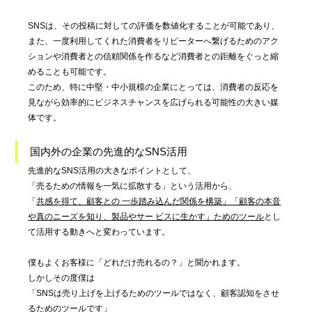
SNSは、その投稿に対しての評価を数値化することが可能であり、
また、一度利用してくれた消費者をリピーターへ繋げるためのアク
ションや消費者との信頼関係を作るなど消費者との距離をぐっと縮
めることも可能です。
このため、特に中堅・中小規模の企業にとっては、消費者の反応を
見ながら効率的にビジネスチャンスを広げられる可能性の大きい媒
体です。
国内外の企業の先進的なSNS活用
先進的なSNS活用の大きなポイントとして、
「売るための情報を一気に拡散する」という活用から、
「
共感を得て、顧客との 一歩踏み込んだ関係を構築」「顧客の本音
や真のニーズを知り、製品やサー ビスに生かす」ためのツール
とし
て活用する動きへと変わっています。
僕もよくお客様に「どれだけ売れるの？」と聞かれます。
しかしその度僕は
「SNSは売り上げを上げるためのツールではなく、顧客認知をさせ
るためのツールです」