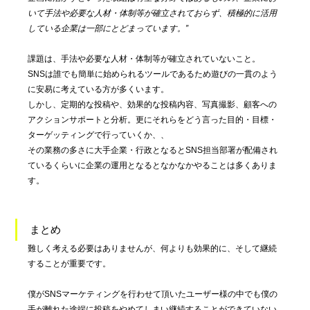
いて手法や必要な人材・体制等が確立されておらず、積極的に活用
している企業は一部にとどまっています。”
課題は、手法や必要な人材・体制等が確立されていないこと。
SNSは誰でも簡単に始められるツールであるため遊びの一貫のよう
に安易に考えている方が多くいます。
しかし、定期的な投稿や、効果的な投稿内容、写真撮影、顧客への
アクションサポートと分析。更にそれらをどう言った目的・目標・
ターゲッティングで行っていくか、、
その業務の多さに大手企業・行政となるとSNS担当部署が配備され
ているくらいに企業の運用となるとなかなかやることは多くありま
す。
まとめ
難しく考える必要はありませんが、何よりも効果的に、そして継続
することが重要です。
僕がSNSマーケティングを行わせて頂いたユーザー様の中でも僕の
手が離れた途端に投稿をやめてしまい継続することができていない