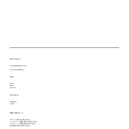
GET IN TOUCH
contact@sapogear.com
© 2025 by GEAR LLC.
MENU
Home
About
Services
FOLLOW US
Instagram
treads
​相談に関すること
デザインに関するお問い合わせ
クリエイティブ全般に関するお問い合わせ
マーケティング全般に関する問い合わせ
​広告活用に関するお問い合わせ