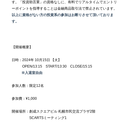
す。「投資助言業」の資格なしに、有料でリアルタイムでエントリ
ーポイントを指導することは金融商品取引法で禁止されています。
以上に資格がない方の投資系の参加はお断りさせて頂いておりま
す。
【開催概要】
日時：2024年 10月15日 【火】　
　　　OPEN/13:15　START/13:30　CLOSE/15:15
 ※入退室自由
参加人数：限定12名
参加費：¥1,000 
開催場所：創成スクエアビル 札幌市民交流プラザ2階
　　　　　SCARTSミーティング1