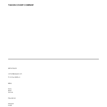
THE DISCOVERY COMPANY
GET IN TOUCH
contact@sapogear.com
© 2025 by GEAR LLC.
MENU
Home
About
Services
FOLLOW US
Instagram
treads